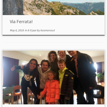
Via Ferrata!
May 6, 2018
in
8-9 jaar
by
kosmonout