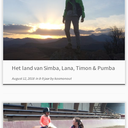
Het land van Simba, Lana, Timon & Pumba
August 12, 2018
in
8-9 jaar
by
kosmonout