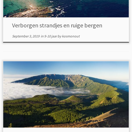
Verborgen strandjes en ruige bergen
September 3, 2019
in
9-10 jaar
by
kosmonout