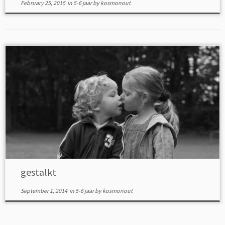
February 25, 2015
in
5-6 jaar
by
kosmonout
gestalkt
September 1, 2014
in
5-6 jaar
by
kosmonout