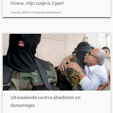
Hoera, mijn zusje is 3 jaar!
June 21, 2015
in
5-6 jaar
by
kosmonout
Uitwaaiende contra-jihadisten en
danseresjes