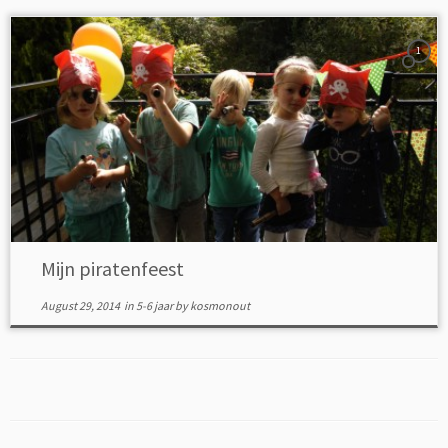
1
Mijn piratenfeest
August 29, 2014
in
5-6 jaar
by
kosmonout