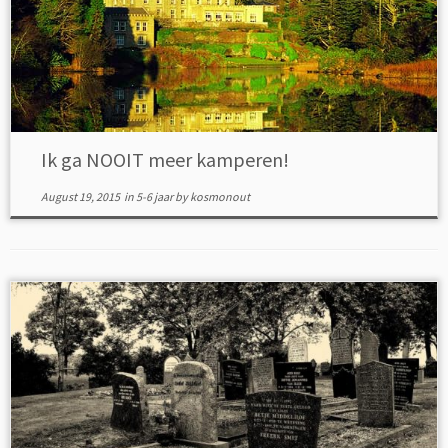
Ik ga NOOIT meer kamperen!
August 19, 2015
in
5-6 jaar
by
kosmonout