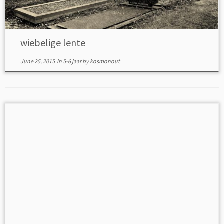
wiebelige lente
June 25, 2015
in
5-6 jaar
by
kosmonout