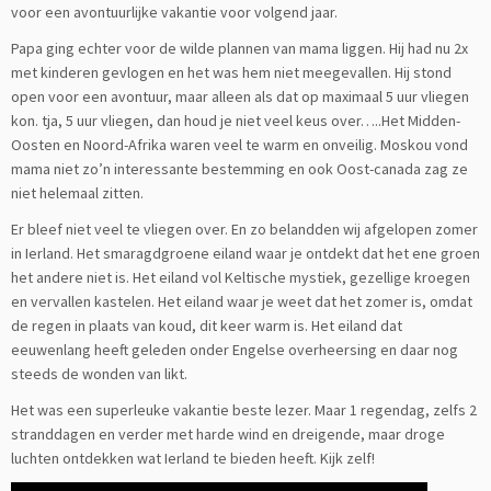
voor een avontuurlijke vakantie voor volgend jaar.
Papa ging echter voor de wilde plannen van mama liggen. Hij had nu 2x
met kinderen gevlogen en het was hem niet meegevallen. Hij stond
open voor een avontuur, maar alleen als dat op maximaal 5 uur vliegen
kon. tja, 5 uur vliegen, dan houd je niet veel keus over…..Het Midden-
Oosten en Noord-Afrika waren veel te warm en onveilig. Moskou vond
mama niet zo’n interessante bestemming en ook Oost-canada zag ze
niet helemaal zitten.
Er bleef niet veel te vliegen over. En zo belandden wij afgelopen zomer
in Ierland. Het smaragdgroene eiland waar je ontdekt dat het ene groen
het andere niet is. Het eiland vol Keltische mystiek, gezellige kroegen
en vervallen kastelen. Het eiland waar je weet dat het zomer is, omdat
de regen in plaats van koud, dit keer warm is. Het eiland dat
eeuwenlang heeft geleden onder Engelse overheersing en daar nog
steeds de wonden van likt.
Het was een superleuke vakantie beste lezer. Maar 1 regendag, zelfs 2
stranddagen en verder met harde wind en dreigende, maar droge
luchten ontdekken wat Ierland te bieden heeft. Kijk zelf!