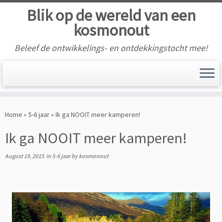
Blik op de wereld van een
kosmonout
Beleef de ontwikkelings- en ontdekkingstocht mee!
Skip
to
Home
»
5-6 jaar
»
Ik ga NOOIT meer kamperen!
content
Ik ga NOOIT meer kamperen!
August 19, 2015
in
5-6 jaar
by
kosmonout