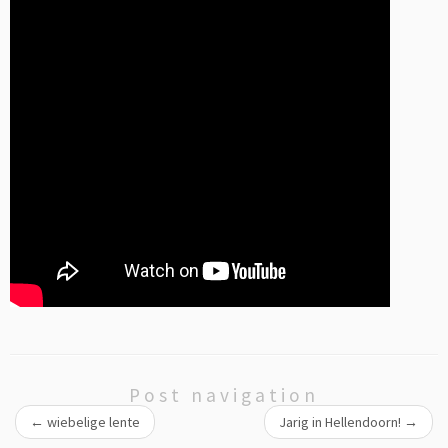
Post navigation
←
wiebelige lente
Jarig in Hellendoorn!
→