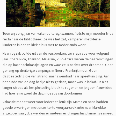
Toen wij vorig jaar van vakantie terugkwamen, fietste mijn moeder linea
recta naar de bibliotheek. Ze was het zat, kamperen met kleine
kinderen in een te kleine bus met te Nederlands weer.
Haar rugzak puilde uit van de reisboeken, ter inspiratie voor volgend
jaar. Costa Rica, Thailand, Maleisie, Zuid-Afrika waren de bestemmingen
die op haar nachtkastje lagen en waar ze ‘s nachts over droomde. Geen
gehang op druilerige campings in Noord-Frankrijk meer. Geen
dagbesteding die van strand, naar zwembad naar speeltuin ging. Aan
het einde van de dag had je niets gedaan, maar was je bekaf. En niet
langer stress als het plotseling bleek te regenen en je geen flauw idee
had hoe je nu goed de dag moest gaan doorkomen.
Vakantie moest weer voor iedereen leuk zijn. Mama en papa hadden
goede ervaringen met onze korte voorjaarsvakantie naar Marokko
afgelopen jaar, dus werden er meteen eind augustus plannen gesmeed