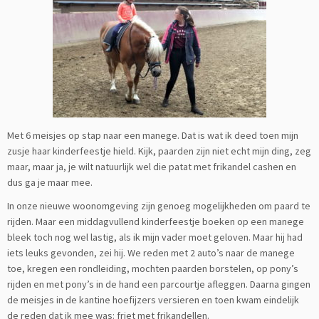
Met 6 meisjes op stap naar een manege. Dat is wat ik deed toen mijn
zusje haar kinderfeestje hield. Kijk, paarden zijn niet echt mijn ding, zeg
maar, maar ja, je wilt natuurlijk wel die patat met frikandel cashen en
dus ga je maar mee.
In onze nieuwe woonomgeving zijn genoeg mogelijkheden om paard te
rijden. Maar een middagvullend kinderfeestje boeken op een manege
bleek toch nog wel lastig, als ik mijn vader moet geloven. Maar hij had
iets leuks gevonden, zei hij. We reden met 2 auto’s naar de manege
toe, kregen een rondleiding, mochten paarden borstelen, op pony’s
rijden en met pony’s in de hand een parcourtje afleggen. Daarna gingen
de meisjes in de kantine hoefijzers versieren en toen kwam eindelijk
de reden dat ik mee was: friet met frikandellen.