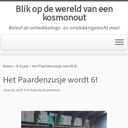
Blik op de wereld van een
kosmonout
Beleef de ontwikkelings- en ontdekkingstocht mee!
Skip
to
Home
»
8-9 jaar
»
Het Paardenzusje wordt 6!
content
Het Paardenzusje wordt 6!
June 24, 2018
in
8-9 jaar
by
kosmonout