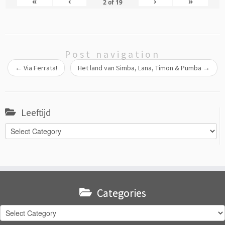
«
‹
›
»
2
of
19
Post navigation
←
Via Ferrata!
Het land van Simba, Lana, Timon & Pumba
→
Leeftijd
Leeftijd
Categories
Categories