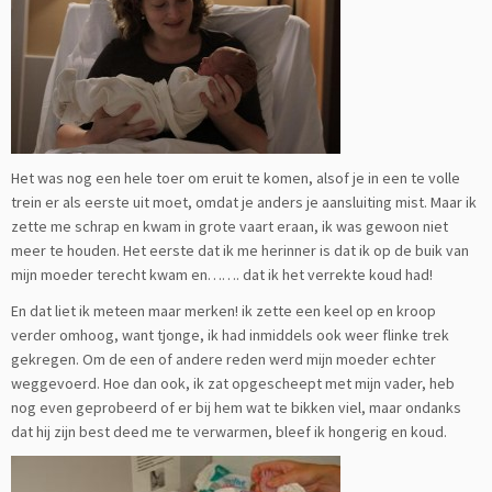
Het was nog een hele toer om eruit te komen, alsof je in een te volle
trein er als eerste uit moet, omdat je anders je aansluiting mist. Maar ik
zette me schrap en kwam in grote vaart eraan, ik was gewoon niet
meer te houden. Het eerste dat ik me herinner is dat ik op de buik van
mijn moeder terecht kwam en……. dat ik het verrekte koud had!
En dat liet ik meteen maar merken! ik zette een keel op en kroop
verder omhoog, want tjonge, ik had inmiddels ook weer flinke trek
gekregen. Om de een of andere reden werd mijn moeder echter
weggevoerd. Hoe dan ook, ik zat opgescheept met mijn vader, heb
nog even geprobeerd of er bij hem wat te bikken viel, maar ondanks
dat hij zijn best deed me te verwarmen, bleef ik hongerig en koud.